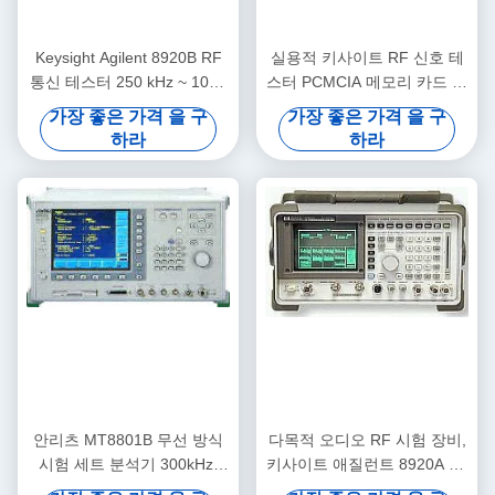
Keysight Agilent 8920B RF
실용적 키사이트 RF 신호 테
통신 테스터 250 kHz ~ 1000
스터 PCMCIA 메모리 카드 애
MHz (PCMCIA 메모리 카드
질런트 8920B
가장 좋은 가격 을 구
가장 좋은 가격 을 구
및 내장 IBASIC 컴퓨터 포함)
하라
하라
안리츠 MT8801B 무선 방식
다목적 오디오 RF 시험 장비,
시험 세트 분석기 300kHz-
키사이트 애질런트 8920A AF
3GHz
분석기