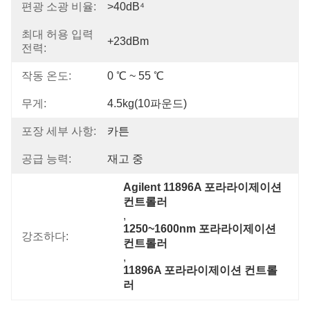
편광 소광 비율:
>40dB⁴
최대 허용 입력
+23dBm
전력:
작동 온도:
0 ℃ ~ 55 ℃
무게:
4.5kg(10파운드)
포장 세부 사항:
카튼
공급 능력:
재고 중
Agilent 11896A 포라라이제이션 
컨트롤러
, 
1250~1600nm 포라라이제이션 
강조하다:
컨트롤러
, 
11896A 포라라이제이션 컨트롤
러