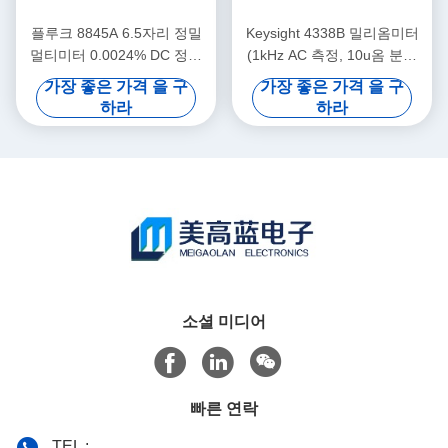
플루크 8845A 6.5자리 정밀
Keysight 4338B 밀리옴미터
멀티미터 0.0024% DC 정확
(1kHz AC 측정, 10u옴 분해
성 및 트렌드플롯 종이 없는
능, 34ms 고속 측정 기능 포
가장 좋은 가격 을 구
가장 좋은 가격 을 구
기록기
함)
하라
하라
소셜 미디어
빠른 연락
TEL :