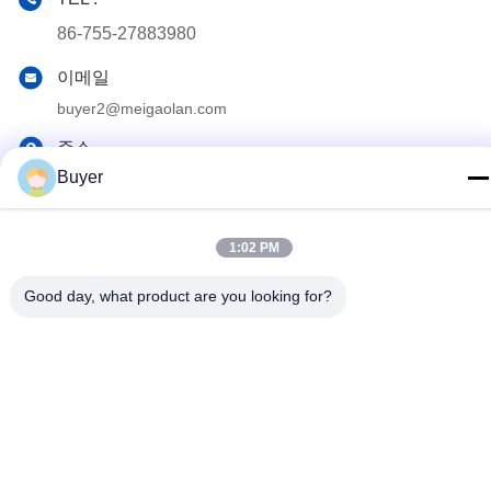
86-755-27883980
이메일
buyer2@meigaolan.com
주소
Buyer
동지앙하오위안, 바오민 Rd, Bao'an 지역, 센즈헨, 중국의
RA1-B2,F32
1:02 PM
개인정보 보호 정책
|
사이트맵
Good day, what product are you looking for?
중국 좋은 품질 RF 스펙트럼 분석기 공급자. 저작권 2023-2026
Shenzhen Meigaolan Electronic Instrument Co. Ltd 모든 권리는
보호됩니다.