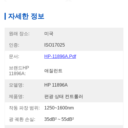
자세한 정보
원래 장소:
미국
인증:
ISO17025
문서:
HP-11896A.pdf
브랜드HP
애질런트
11896A:
모델명:
HP 11896A
제품명:
편광 상태 컨트롤러
작동 파장 범위:
1250~1600nm
광 궤환 손실:
35dB² ~ 55dB²