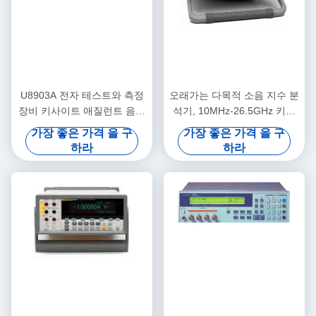
U8903A 전자 테스트와 측정
오래가는 다목적 소음 지수 분
장비 키사이트 애질런트 음성
석기, 10MHz-26.5GHz 키사
분석기
이트 애질런트 N8975A
가장 좋은 가격 을 구
가장 좋은 가격 을 구
하라
하라