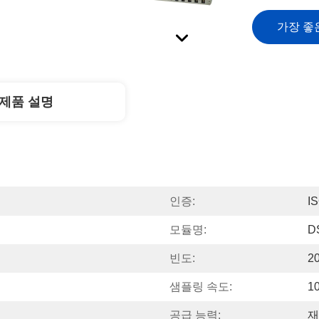
가장 좋
제품 설명
인증:
I
모듈명:
D
빈도:
2
샘플링 속도:
1
공급 능력:
재