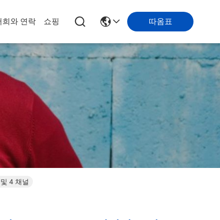
따옴표
저희와 연락
쇼핑
및 4 채널