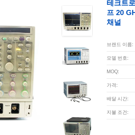
테크트로닉
프 20 G
채널
브랜드 이름:
모델 번호:
MOQ:
가격:
배달 시간:
지불 조건: