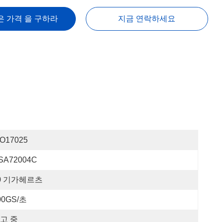
은 가격 을 구하라
지금 연락하세요
SO17025
SA72004C
0 기가헤르츠
00GS/초
고 중