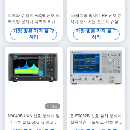
로드와 슈알츠 FSQ8 신호 스
스펙트럼 방사계 RF 신호 분
펙트럼 분석기 다목적 8 기가
석기 오래가는 로드와 슈알츠
헤르츠
FSQ3
가장 좋은 가격 을 구
가장 좋은 가격 을 구
하라
하라
비디오
N9040B UXA 신호 분석기 멀
은 E5052B 신호 출처 분석기,
티 터치 2Hz-50GHz 중고 스
실용적인 네트워크 신호 분석
펙트럼 분석기
기