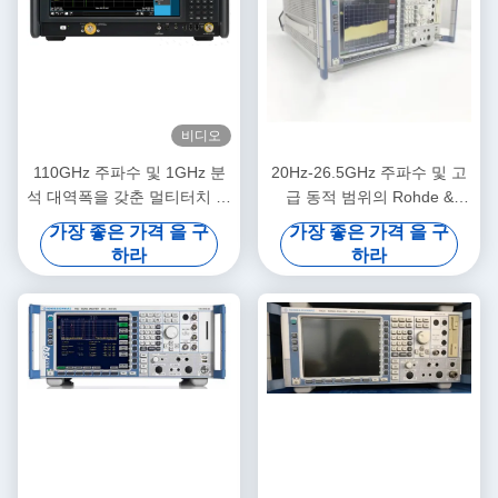
비디오
110GHz 주파수 및 1GHz 분
20Hz-26.5GHz 주파수 및 고
석 대역폭을 갖춘 멀티터치 블
급 동적 범위의 Rohde &
랙 신호 분석기 UXA X-시리즈
Schwarz FSQ26 신호 분석기
가장 좋은 가격 을 구
가장 좋은 가격 을 구
스펙트럼 분석기
하라
하라