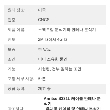
원래 장소:
미국
인증:
CNCS
제품 이름:
스펙트럼 분석기와 안테나 분석기
빈도:
2MHz에서 4GHz
보증:
한 달요
조건:
이미 소유한 물건
기능:
시험된, 전부 일하는 조건
포장 세부 사항:
카튼
공급 능력:
재고 중
Anritsu S331L 케이블 안테나 분
석기
강조하다:
, 
휴대용 케이블 및 안테나 분석기
, 