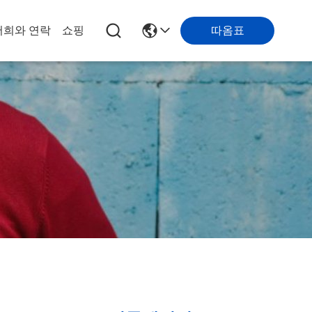
따옴표
저희와 연락
쇼핑