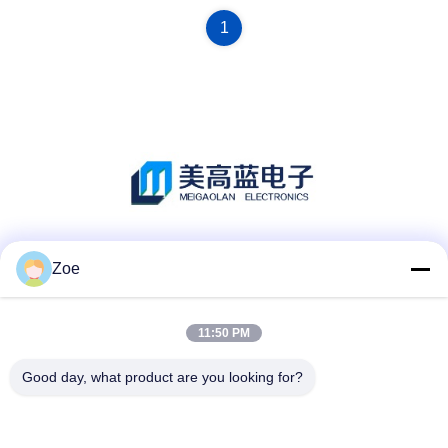
1
소셜 미디어
Zoe
11:50 PM
빠른 연락
Good day, what product are you looking for?
TEL :
86-755-27883980